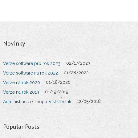
- Verze software pro rok 2023
- Administrace e-shopu Fast Centrik
Novinky
- Dotykový prodej pro servis
- Konfigurátor zboží
02/17/2023
Verze software pro rok 2023
01/28/2022
Verze software na rok 2022
- Zvýšení daňového zvýhodnění od
01/18/2020
Verze na rok 2020
07/2017
01/19/2019
Verze na rok 2019
12/05/2018
- EET-elektronická evidence tržeb
Administrace e-shopu Fast Centrik
- Integro DOS 64bit
Popular Posts
Servis