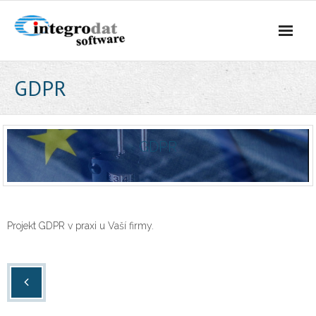
Úvod
GDPR
Software
GDPR
- Aplex ERP
- Integro IS
Projekt GDPR v praxi u Vaší firmy.
- Integro DOS
GDPR
Aktuality