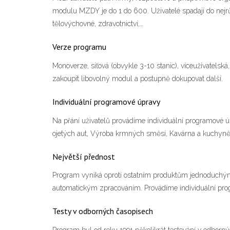
modulu MZDY je do 1 do 600. Uživatelé spadají do nejrůz
tělovýchovné, zdravotnictví,…
Verze programu
Monoverze, síťová (obvykle 3-10 stanic), víceuživatelská
zakoupit libovolný modul a postupně dokupovat další.
Individuální programové úpravy
Na přání uživatelů provádíme individuální programové ú
ojetých aut, Výroba krmných směsí, Kavárna a kuchyně,
Největší přednost
Program vyniká oproti ostatním produktům jednoduchým
automatickým zpracováním. Provádíme individuální prog
Testy v odborných časopisech