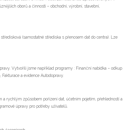
nějších oborů a činností – obchodní, výrobní, stavební,
, středisková (samostatné střediska s přenosem dat do centra). Lze
pravy. Vytvořili jsme například programy : Finanční nabídka – odkup
 Fakturace a evidence Autodopravy.
 a rychlým způsobem pořízení dat, účetním pojetím, přehledností a
ramové úpravy pro potřeby uživatelů.