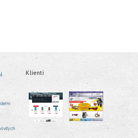
Klienti
í
derní
movitých