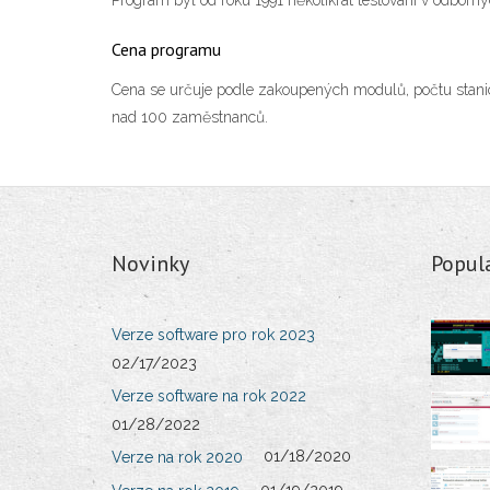
Program byl od roku 1991 několikrát testování v odborn
Cena programu
Cena se určuje podle zakoupených modulů, počtu stanic 
nad 100 zaměstnanců.
Novinky
Popul
Verze software pro rok 2023
02/17/2023
Verze software na rok 2022
01/28/2022
01/18/2020
Verze na rok 2020
01/19/2019