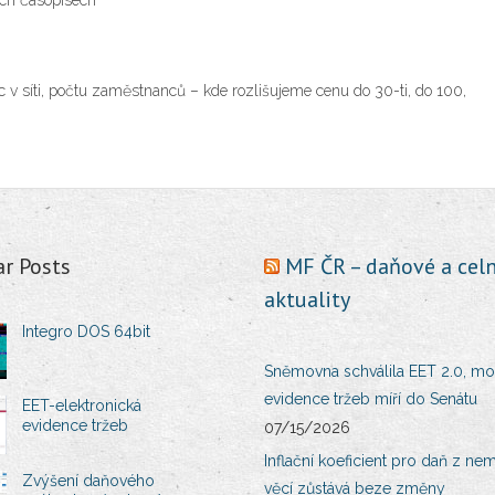
ých časopisech
v síti, počtu zaměstnanců – kde rozlišujeme cenu do 30-ti, do 100,
ar Posts
MF ČR – daňové a celn
aktuality
Integro DOS 64bit
Sněmovna schválila EET 2.0, mo
evidence tržeb míří do Senátu
EET-elektronická
evidence tržeb
07/15/2026
Inflační koeficient pro daň z ne
Zvýšení daňového
věcí zůstává beze změny