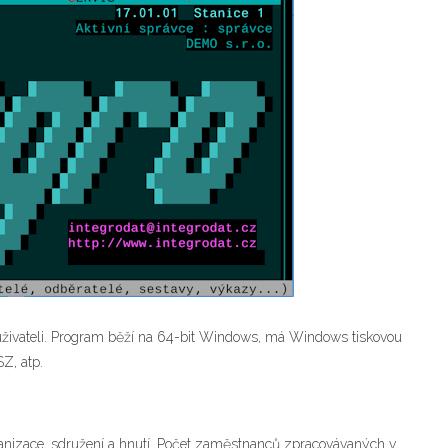
uživateli. Program běží na 64-bit Windows, má Windows tiskovou
Z, atp.
rganizace, sdružení a hnutí. Počet zaměstnanců zpracovávaných v