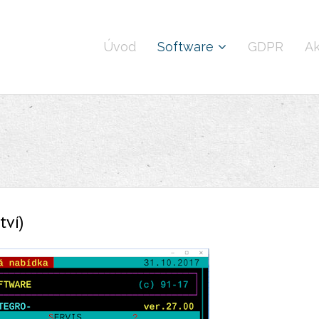
Úvod
Software
GDPR
Ak
tví)