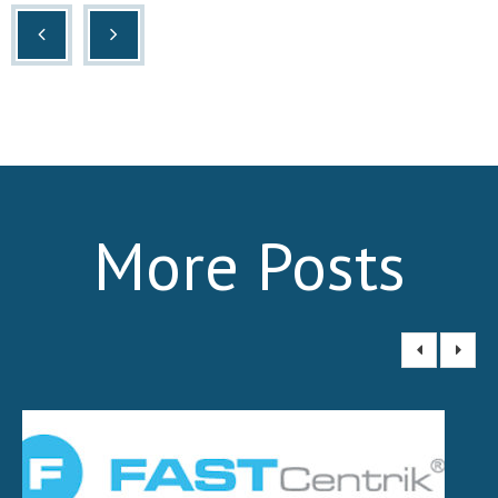
- Verze software pro rok 2023
- Administrace e-shopu Fast Centrik
- Dotykový prodej pro servis
- Konfigurátor zboží
More Posts
- Zvýšení daňového zvýhodnění od
07/2017
- EET-elektronická evidence tržeb
- Integro DOS 64bit
Servis