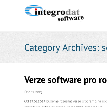
Category Archives:
s
Verze software pro r
Úno 17, 2023
Od 27.01.2023 budeme rozesílat verze programů na rok 