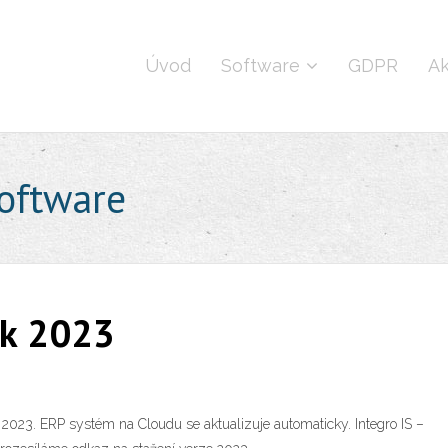
Úvod
Software
GDPR
Ak
oftware
ok 2023
2023. ERP systém na Cloudu se aktualizuje automaticky. Integro IS –