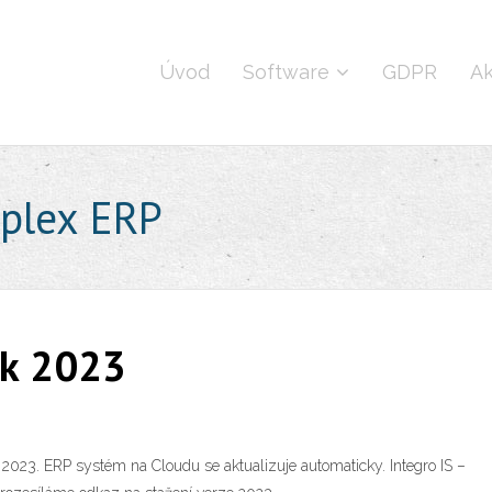
Úvod
Software
GDPR
Ak
plex ERP
ok 2023
2023. ERP systém na Cloudu se aktualizuje automaticky. Integro IS –