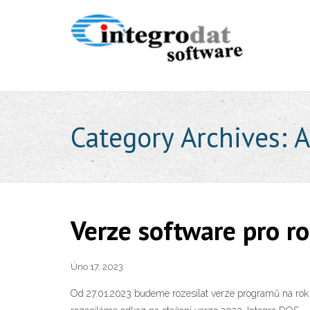
Category Archives:
A
Verze software pro r
Úno 17, 2023
Od 27.01.2023 budeme rozesílat verze programů na rok 